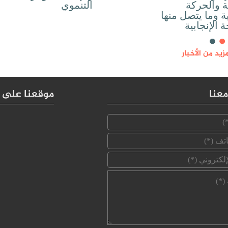
ة والحركة
التنموي
ة وما يتصل منها
 الإنجابية
يد من الأخبار
عنا
موقعنا على 
‏الإسم ‏
*
‏رقم الهاتف ‏
*
‏البريد الإلكتروني ‏
*
‏الرسالة ‏
*