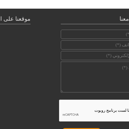
عنا
موقعنا على ا
‏الإسم ‏
*
‏رقم الهاتف ‏
*
‏البريد الإلكتروني ‏
*
‏الرسالة ‏
*