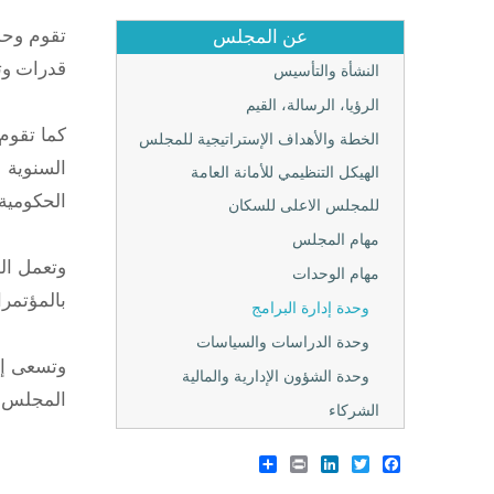
تقوم وحدة
عن المجلس
قدرات وتع
النشأة والتأسيس
الرؤيا، الرسالة، القيم
الخطة والأهداف الإستراتيجية للمجلس
السنوية 
الهيكل التنظيمي للأمانة العامة
الحكومية 
للمجلس الاعلى للسكان
مهام المجلس
وتعمل الو
مهام الوحدات
بالمؤتمرا
وحدة إدارة البرامج
وحدة الدراسات والسياسات
وتسعى إل
وحدة الشؤون الإدارية والمالية
المجلس وم
الشركاء
Share
LinkedIn
Print
Twitter
Facebook