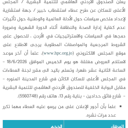
يعلن الصندوق الأردني الهاشمي للتنمية البشرية / المجلس
الأعلى للسكان عن طرح عطاء استقطاب خبير / جهة استشارية
لإعداد ملخص سياسات حول الأدلة العالمية والوطنية حول تأثيرات
عدم كفاية إدارة الصحة والنظافة أثناء الدورة الشهرية وضرورة
دمجها في السياسات والاستراتيجيات في الأردن ، للحصول على
الشروط المرجعية والمواصفات المطلوبة يرجى الاطلاع على
موقع المجلس الالكتروني (
)، علماً أن آخر موعد
www.hpc.org.jo
لاستلام العروض مغلقة هو يوم الخميس الموافق 18/6/2026 -
الساعة الثانية عشر ظهرا، وتسلم باليد الى مقرر لجنة العطاءات
في المجلس الأعلى للسكان الكائن في شارع المدينة المنوره -
مقابل البوابة الخلفية للصندوق الأردني الهاشمي للتنمية البشرية
- شارع فائق حدادين - بناية رقم 13، هاتف رقم (5560748).
علماً بأن أجور الإعلان على من يرسو عليه العطاء مهما تكرر
عدد مرات نشره.
المرفق
الحجم