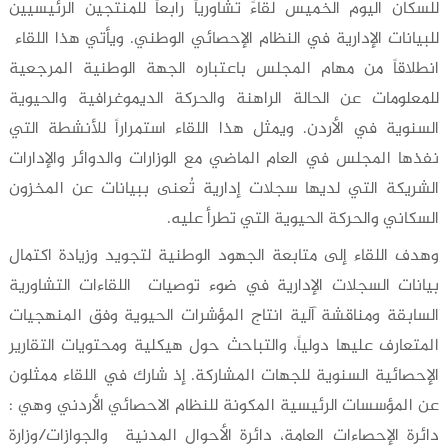
للسكان اليوم الخميس لقاءً تشاورياً رابعاً للمنتجين الرئيسيين
للبيانات الإدارية في النظام الإحصائي الوطني. ويأتي هذا اللقاء
انطلاقاً من مهام المجلس باعتباره الجهة الوطنية المرجعية
للمعلومات عن الحالة الراهنة والحركة الديموغرافية والحيوية
السنوية في الأردن. ويمثل هذا اللقاء استمراراً للأنشطة التي
نفذها المجلس في العام الماضي مع الوزارات والدوائر والإدارات
الشريكة التي لديها سجلات إدارية تُعنى ببيانات عن المخزون
السكاني والحركة الحيوية التي تطرأ عليه.
وهدف اللقاء إلى متابعة الجهود الوطنية لتجويد وزيادة اكتمال
بيانات السجلات الإدارية في ضوء توصيات اللقاءات التشاورية
السابقة ومناقشة آلية انتاج المؤشرات الحيوية وفق المنهجيات
المتعارف عليها دولياً، والتباحث حول هيكلية ومحتويات التقارير
الإحصائية السنوية للجهات المشاركة. إذ شارك في اللقاء ممثلون
عن المؤسسات الرئيسية المكونة للنظام الاحصائي الأردني وهي :
دائرة الإحصاءات العامة، دائرة الأحوال المدنية والجوازات/وزارة