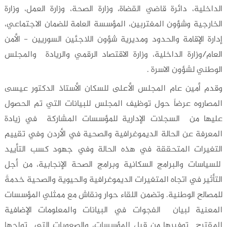
الداخلية، دائرة قاضي القضاة، وزارة الصحة، وزارة العمل، وزارة
الخارجية وشؤون المغتربين، المؤسسة العامة للضمان الاجتماعي،
إدارة الإقامة والحدود ومديرية شؤون اللاجئين السوريين - الأمن
العام/وزارة الداخلية، وزارة الاقتصاد الرقمي والريادة والمجلس
الوطني لشؤون الاسرة .
وقدم أمين عام المجلس الأعلى للسكان الأستاذ الدكتور عيسى
المصاروه عرضاً حول توظيف المجلس للبيانات التي تم الحصول
عليها من السجلات الإدارية للمؤسسات المشاركة في زيادة
المعرفة عن الحالة الديموغرافية والصحية في الأردن وفي تقييم
التغيرات المتحققة في هذه الحالة وفي جهود كسب التأييد
للسياسات والبرامج السكانية وبرامج الصحة الإنجابية، من أجل
التأثير في اتجاه المتغيرات الديموغرافية والحيوية والصحية خدمةً
للمصالح الوطنية. وتضمن اللقاء حوار ونقاش مع ممثلي المؤسسات
المعنية لبيان الفجوات في البيانات والمعلومات الإضافية
المقترح توفيرها من قبل المؤسسات، والصعوبات التي تواجها