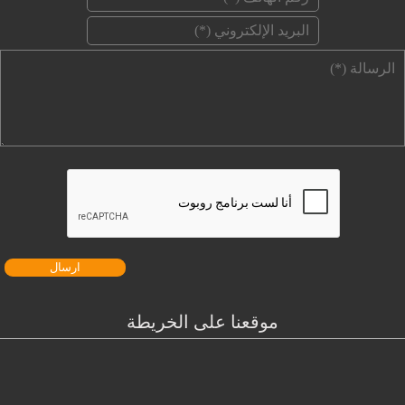
وني ‏
*
موقعنا على الخريطة