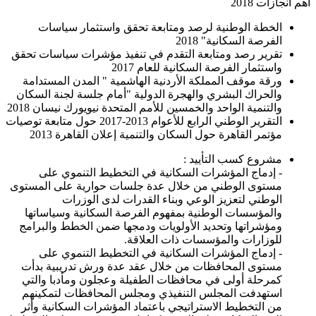
أهم انجازات 2018
الخطة الوطنية لرصد ومتابعة تحقق واستثمار سياسات
الفرصة السكانية" 2018
تقرير رصد ومتابعة التقدم في تنفيذ مؤشرات سياسات تحقق
واستثمار الفرصة السكانية للعام 2017
ورقة موقف المملكة الأردنية الهاشمية " المدن المستدامة
والحراك البشري والهجرة الدولية "أمام جلسة لجنة السكان
والتنمية الواحد والخمسين للأمم المتحدة نيويورك نيسان 2018
التقرير الوطني الرابع للأعوام 2013-2017 حول متابعة توصيات
مؤتمر القاهرة حول السكان والتنمية إعلان القاهرة 2013
مشروع كسب التأييد :
- إدماج المؤشرات السكانية في التخطيط التنموي على
مستوى الوطني من خلال عدة جلسات حوارية على المستوى
الوطني لتعزيز الوعي وبناء القدرات لدى الوزرات
والمؤسسات الوطنية بمفهوم الفرصة السكانية وسياساتها
ومؤشراتها وتحديد الأولويات ودمجها ضمن الخطط والبرامج
للوزارات والمؤسسات ذات العلاقة.
- إدماج المؤشرات السكانية في التخطيط التنموي على
مستوى المحافظات من خلال عقد عدة ورش تدريبية بدأت
كمرحلة أولى في محافظات الطفيلة وعجلون ومأدبا والتي
استهدفت المجلس التنفيذي ومجلس المحافظات لتمكينهم
من التخطيط الاستراتيجي باعتماد المؤشرات السكانية وأثر