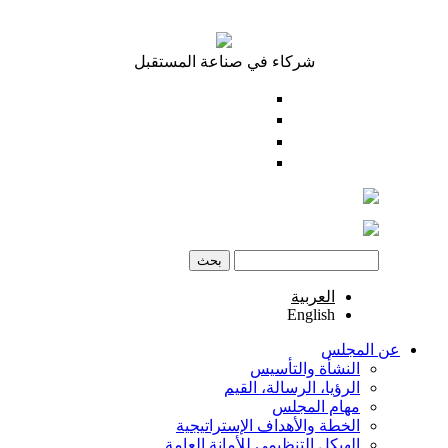
تجاوز إلى المحتوى الرئيسي
شركاء في صناعة المستقبل
الصفحة الرئيسية
الدخول
اتصل بنا
وظائف
‏بحث ‏
استمارة البحث
العربية
English
عن المجلس
النشأة والتأسيس
الرؤيا، الرسالة، القيم
مهام المجلس
الخطة والأهداف الإستراتيجية
الهيكل التنظيمي للأمانة العامة