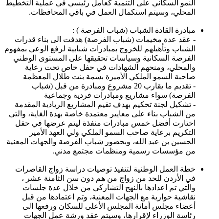
النمو السكاني على التنمية كعامل رئيسي في عملية التخطيط
المحلي، وسيتم استكمال العمل في باقي المحافظات.
مبادرة القادة الشباب (شباب الفرصة ) :
- عقد عدة مخيمات (شباب الفرصة) هدفت الى بناء قدرات
الشباب وتأهيلهم للخروج بمبادرات شبابية لرفع الوعي بمفهوم
الفرصة السكانية وسياسات تحقيقها على المستوى الوطني
والمحلي، ومنحهم الشهادات في حفل خاص تحت رعاية
صاحبة السمو الملكي الأميرة بسمة بنت طلال المعظمة
- تقديم ما يقارب 20 مشروع ومبادرة من قبل (شباب
الفرصة) سواء مشاريع ومبادرات فردية وجماعية
- تشكيل لجنة تحكيم بهدف تقيم المشاريع الريادية المقدمة
من الشباب بناء على معايير معتمدة خاصة بهدة الغاية، والتي
اختارت أفضل خمس مبادرات منفذة ليتم عرضها في حفل
التكريم برعاية صاحب السمو الملكي ولي العهد الأمير
الحسين بن عبد الله، وبحضور شباب الفرصة والجهات المعنية
من مؤسسات رسمية ومنظمات مجتمع مدني.
خطة العمل الوطنية لتنفيذ توصيات دراسة زواج القاصرات
في الأردن للحد من زواج من هم دون سن الثامنة عشر ،
والتي تم اعدادها بالنهج التشاركي من خلال عدة جلسات
نقاشية حوارية مع الجهات المعنية، وتم اعتمادها من قبل
أعضاء مجلس أمانة المجلس الأعلى للسكان ورفعها الى
رئاسة الوزراء لإقرارها، وسيتم عقد ورشة عمل الجهات